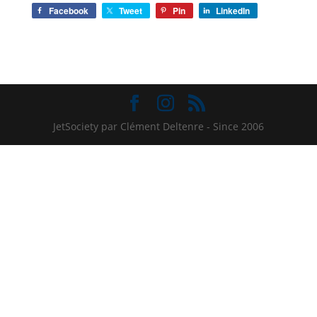
Facebook
Tweet
Pin
LinkedIn
JetSociety par Clément Deltenre - Since 2006