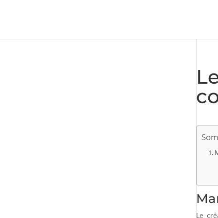
Le
co
Som
M
Mar
Le cré