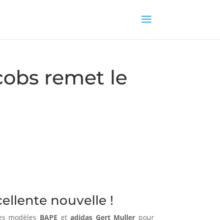
cobs remet le
ellente nouvelle !
 les modèles
BAPE
et
adidas Gert Muller
pour