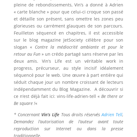
pleine de rebondissements, Vin’s a donné à Adrien
« carte blanche » pour que celui-ci croque son passé
et détaille son présent, sans omettre les zones peu
glorieuses ou carrément glauques de son parcours.
Feuilleton séquencé en chapitres, il est accessible
sur le blog magazine JetSociety célèbre pour son
slogan «
Contre la médiocrité ambiante et pour le
retour au Fun
» un crédo partagé sans réserve par les
deux amis. Vin’s Life est un véritable work in
progress, précurseur, au style incisif idéalement
séquencé pour le web. Une œuvre à part entière qui
séduit chaque jour un nombre croissant de lecteurs
indépendamment du Blog Magazine. A découvrir si
ce n’est déjà fait ici: vins-life-adrien-tell «
Be there or
Be square !
«
* Concernant
Vin’s Life
Tous droits réservés
Adrien Tell
,
Demandez l’autorisation de l’auteur avant toute
reproduction sur Internet ou dans la presse
traditionnelle.