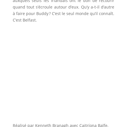
auxquels seuls les Irlandais ont le don de recourir
quand tout s’écroule autour d’eux. Qu’y a-t-il d’autre
à faire pour Buddy ? C’est le seul monde qu’il connaît.
C’est Belfast.
Réalisé par Kenneth Branagh avec Caitríona Balfe,