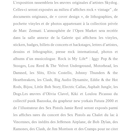
L’exposition rassemblera les œuvres originales d’artistes Skydog.
Celles-ci seront exposées au milieu d’affiches rock « vintage” , de
documents originaux, de « cover design », de lithographies, de
pochette vinyles et de photos appartenant à la collection privée
de Marc Zermati. L’atmosphère de l’Open Market sera recréée
dans la salle annexe de la Galerie qui affichera les vinyles,
stickers, badges, billets de concerts et backstages, lettres d’artistes,
dessins et lithographie, presse rock international, photos et
albums d’un musicologue. Rock is My Life* : Iggy Pop & the
Stooges, Lou Reed & The Velvet Underground, Motorhead, les
Damned, les Slits, Elvis Costello, Johnny Thunders & the
Heartbreakers, les Clash, Big Audio Dynamite, Eddie & the Hot
Rods, Bijou, Little Bob Story, Electric Callas, Asphalt Jungle, les
Dogs.Les œuvres d’Olivia Clavel, Kiki et Loulou Picassso du
collectif punk Bazooka, du grapheur new yorkais Futura 2000 et
de l’illustrateur des Sex Pistols Jamie Reed seront exposés parmi
les affiches rares du concert des Sex Pistols au Chalet du lac à
Vincennes, des inédits des Jefferson Airplane, de Bob Dylan, des
Ramones, des Clash, de Jim Morrison et des Cramps pour ne citer