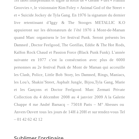
1er label indépendant et signe la sortie de « Grease » des « Flamin
Groovies », le visionnaire Kim Foley « Animal God of the Street »
et « Suicide Jockey de Tyla Gang. En 1976 la signature du dernier
live retentissant d’Iggy & The Stooges METALLIC K.O
appuieront sur les détonateurs de l’été 1976 à Mont-de-Marsan
quand Marc organisera le 1er festival Punk.
Seront présents les
Damned , Doctor Feelgood, The Gorillas, Eddie & The Hot Rods,
Kalfon Rock Chaud et Passion Force (Black Punk Funk).
L’année
suivante en 1977 c’est la consécration avec plus de 6000
personnes au 2e festival Punk de Mont de Marsan qui acceuille
les Clash, Police, Little Bob Story, les Damned, Rings, Maniacs,
les Lou’s, Shakin’Street, Asphalt Jungle, Bijou,Tyla Gang, Marie
et les Garçons et Doctor Feelgood. Marc Zermati Private
Collection du 4 décembre 2008 au 4 janvier
2009 A
la Galerie
Chappe 4 rue André Barsacq – 75018 Paris – M° Abesses ou
Anvers Ouvert tous les jours de 14H à 20H et sur rendez-vous Tel
– 01 42 62 42 12
Sublimer l’ordinaire