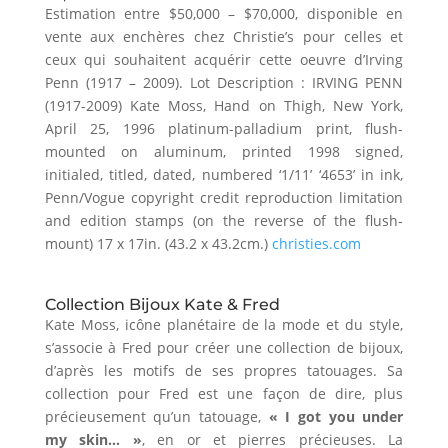
Estimation entre $50,000 – $70,000, disponible en
vente aux enchères chez Christie’s pour celles et
ceux qui souhaitent acquérir cette oeuvre d’Irving
Penn (1917 – 2009). Lot Description : IRVING PENN
(1917-2009) Kate Moss, Hand on Thigh, New York,
April 25, 1996 platinum-palladium print, flush-
mounted on aluminum, printed 1998 signed,
initialed, titled, dated, numbered ‘1/11’ ‘4653’ in ink,
Penn/Vogue copyright credit reproduction limitation
and edition stamps (on the reverse of the flush-
mount) 17 x 17in. (43.2 x 43.2cm.)
christies.com
Collection Bijoux Kate & Fred
Kate Moss, icône planétaire de la mode et du style,
s’associe à Fred pour créer une collection de bijoux,
d’après les motifs de ses propres tatouages. Sa
collection pour Fred est une façon de dire, plus
précieusement qu’un tatouage,
« I got you under
my skin… »
, en or et pierres précieuses. La