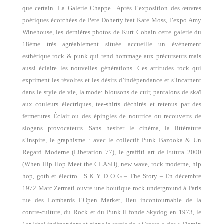
que certain. La Galerie Chappe
Après l’exposition des œuvres
poétiques écorchées de Pete Doherty feat Kate Moss, l’expo Amy
Winehouse, les dernières photos de Kurt Cobain cette galerie du
18ème très agréablement située accueille un évènement
esthétique rock & punk qui rend hommage aux précurseurs mais
aussi éclaire les nouvelles générations. Ces attitudes rock qui
expriment les révoltes et les désirs d’indépendance et s’incarnent
dans le style de vie, la mode: blousons de cuir, pantalons de skaï
aux couleurs électriques, tee-shirts déchirés et retenus par des
fermetures Éclair ou des épingles de nourrice ou recouverts de
slogans provocateurs. Sans hesiter le cinéma, la littérature
s’inspire, le graphisme : avec le collectif Punk Bazooka & Un
Regard Moderne (Liberation 77), le graffiti art de Futura 2000
(When Hip Hop Meet the CLASH), new wave, rock moderne, hip
hop, goth et électro . S K Y D O G – The Story – En décembre
1972 Marc Zermati ouvre une boutique rock underground à Paris
rue des Lombards l’Open Market, lieu incontournable de la
contre-culture, du Rock et du Punk.Il fonde Skydog en 1973, le