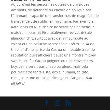
Aujourd’hui les personnes dotées de physiques
avenants, de notoriété ou encore de pouvoir, ont
l’étonnante capacité de transformer, de magnifier, de
transcender, de sublimer, l’ordinaire. Par exemple :
Kate Moss en R5 turbo ce ne serait pas pathétique,
mais cela pourrait être totalement revival, décalé,
glamour, chic, surtout avec de la moumoute au
volant et une peluche accrochée au rétro, S
o kitsch
.
Un chef d’entreprise du Cac ou un notable à solide
réputation qui s’afficherait avec une montre mickey,
swatch, ou flic flac au poignet, ou une cravate cow
boy, ce ne serait pas cheap ou plouc, mais cela
pourrait être fantaisiste, drôle, humain,
So cute
…
C’est Juste une question d’image et d’angle… ‘
That’s
all folks.’