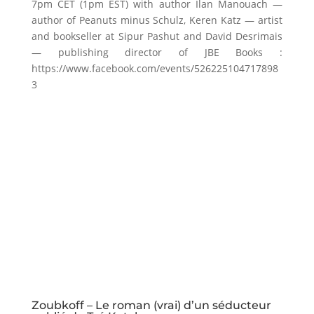
7pm CET (1pm EST) with author Ilan Manouach —
author of Peanuts minus Schulz, Keren Katz — artist
and bookseller at Sipur Pashut and David Desrimais
— publishing director of JBE Books :
https://www.facebook.com/events/526225104717898
3
Zoubkoff – Le roman (vrai) d’un séducteur