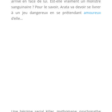
arrive en face de lui. Est-elle vraiment un monstre
sanguinaire ? Pour le savoir, Arata va devoir se livrer
à un jeu dangereux en se prétendant
amoureux
d’elle…
Une héroïne serial killer, mythomane, psychopathe